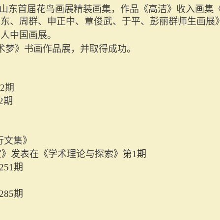
山东首届花鸟画展精装画集，作品《高洁》收入画集
旭东、周群、申正中、覃俊武、于平、彭丽群师生画展
四人中国画展。
艺术梦》书画作品展，并取得成功。
年2期
2期
行文集》
赏
》发表在《
学术理论与探索
》第
1期
251期
285期