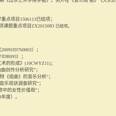
期《山东艺术学院学报》。另外在《音乐周 报》
《大众日
学重点项目
1506113
已结项；
项课题重点项目
ZX2015083
已结项。
（
2009JJD760003
）；
7JDB093
）；
艺术的形成》
(10CWYZ11)
；
响曲创作分析研究”；
皮特《组曲》的音乐分析”；
音乐现状调查研究”；
歌中的女性价值观”；
8
年度）。