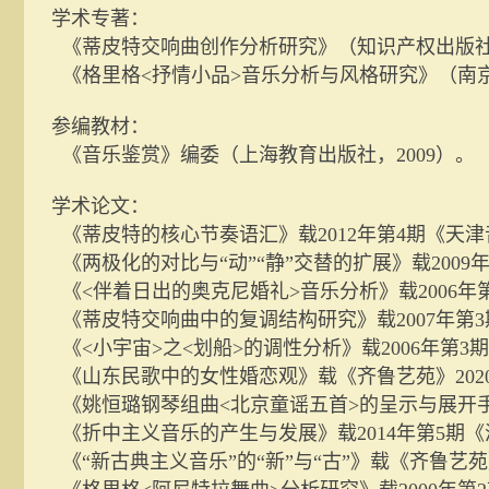
学术专著：
《蒂皮特交响曲创作分析研究》（知识产权出版
《格里格
<
抒情小品
>
音乐分析与风格研究》（南
参编教材：
《音乐鉴赏》编委（上海教育出版社，
2009
）。
学术论文：
《蒂皮特的核心节奏语汇》载
2012
年第
4
期《天津
《两极化的对比与“动”“静”交替的扩展》载
2009
《
<
伴着日出的奥克尼婚礼
>
音乐分析》载
2006
年
《蒂皮特交响曲中的复调结构研究》载
2007
年第
3
《
<
小宇宙
>
之
<
划船
>
的调性分析》载
2006
年第
3
期
《山东民歌中的女性婚恋观》载《齐鲁艺苑》
202
《姚恒璐钢琴组曲
<
北京童谣五首
>
的呈示与展开
《折中主义音乐的产生与发展》载
2014
年第
5
期《
《“新古典主义音乐”的“新”与“古”》载《齐鲁艺