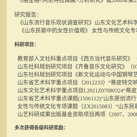
《格里格
<
阿尼特拉舞曲
>
分析研究》载
2000
年第
2
研究报告：
《山东流行音乐现状调查研究》山东文化艺术科
《山东民歌中的女性价值观》
女性与传统文化专
科研项目：
教育部人文社科重点项目《西方当代音乐研究》
山东社科规划研究项目《齐鲁音乐文化研究》（
0
山东社科规划研究项目《新文化运动与中国钢琴
山东省艺术科学重点项目（
2012233
）“蒂皮特交
山东文化艺术科学重点项目
L2021Z07080324
“蒂
山东省艺术科学重点课题
(1506112)
“山东原创流行
女性与传统文化专项课题（
ZX2015083
）“山东民
山艺科研成果出版基金资助项目两项（
2007
、
200
多次获得各级科研奖励：