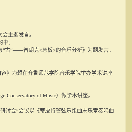
大会主题发言。
秘书。
“古”——普朗克
<
急板
>
的音乐分析》为题发言。
内容》为题在齐鲁师范学院音乐学院举办学术讲座
ege Conservatory of Music
）做学术讲座。
研讨会”会议以《蒂皮特管弦乐组曲末乐章奏鸣曲