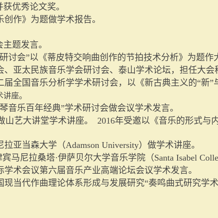
并获优秀论文奖。
乐创作》为题做学术报告。
会主题发言。
学研讨会”以《蒂皮特交响曲创作的节拍技术分析》为题作
会、亚太民族音乐学会研讨会、泰山学术论坛，担任大会
届全国音乐分析学学术研讨会，以《新古典主义的“新”与
术讲座。
琴音乐百年经典”学术研讨会做会议学术发言。
做山艺大讲堂学术讲座。
2016
年受邀以《音乐的形式与
尼拉亚当森大学（
Adamson University
）做学术讲座。
律宾马尼拉桑塔·伊萨贝尔大学音乐学院（
Santa Isabel Coll
际学术会议第六届音乐产业高端论坛会议学术发言。
国现当代作曲理论体系形成与发展研究“奏鸣曲式研究学术