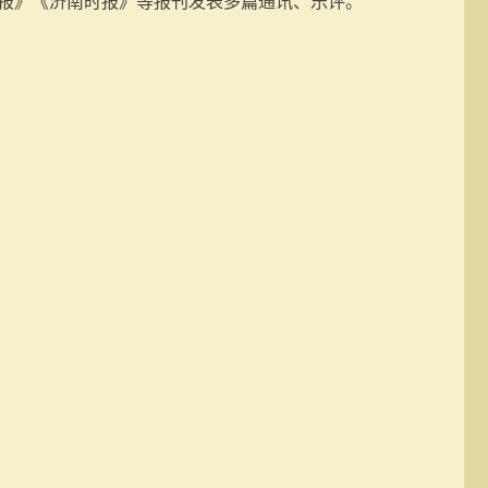
报》《济南时报》等报刊发表多篇通讯、乐评。