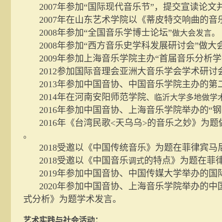
2007
年参加“国际现代音乐节”，提交宣读论文
2007
年在山东艺术学院以《蒂皮特交响曲的音
2008
年参加“全国音乐学博士论坛”
做大会发言。
2008
年参加“西方音乐史学科发展研讨会”做大
2009
年参加上海音乐学院主办“首届音乐分析
2012
参加国际音理会亚洲大音乐学会学术研讨
2013
年参加中国音协、中国音乐学院主办的第二
2014
年在河南安阳师范学院
、临沂大学多地做学
2016
年参加中国音协、上海音乐学院举办的“钢
2016
年《台湾民歌
<
天乌乌
>
的音乐之妙》为题
。
2018
受邀以《中国传统音乐》为题在菲律宾马
2018
受邀以《中国音乐
的特点》为题在菲
调式
2019
年参加中国音协、中国传媒大学举办的国
2020
年参加中国音协、上海音乐学院举办的中
式分析》为题学术发言。
艺术实践与社会活动：